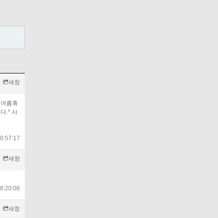
새창
 여름휴
.* 사
0:57:17
새창
8:20:06
새창