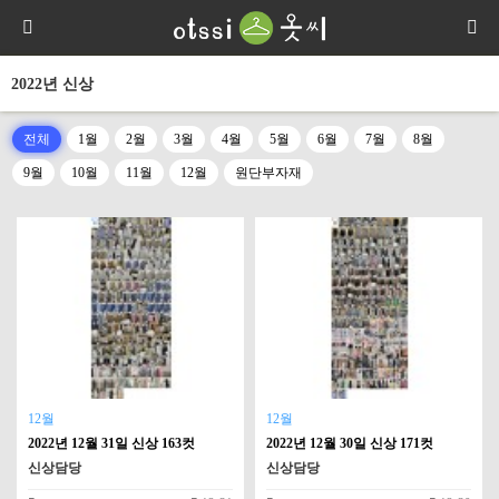
2022년 신상
전체
1월
2월
3월
4월
5월
6월
7월
8월
9월
10월
11월
12월
원단부자재
12월
12월
2022년 12월 31일 신상 163컷
2022년 12월 30일 신상 171컷
신상담당
신상담당