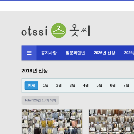
공지사항
질문과답변
2026년 신상
202
2018년 신상
전체
1월
2월
3월
4월
5월
6월
7월
Total 326건
13 페이지