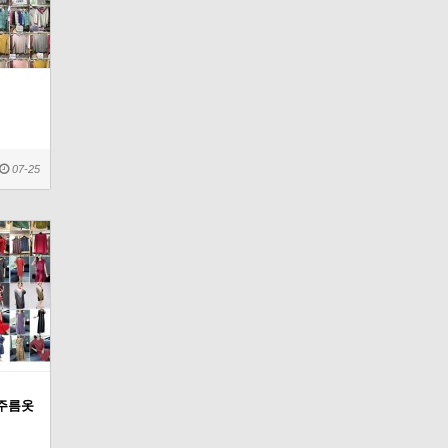
07-25
 주름옷