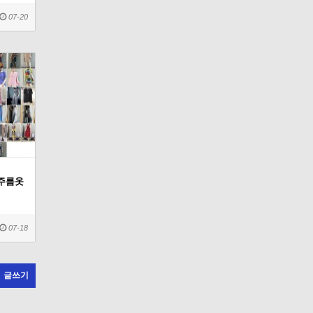
07-20
 주름옷
07-18
글쓰기