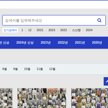
1
12
2021
2023
2022
스산항
2024
인기검색어
5년 신상
2024년 신상
2023년
2022년
2021년
2020년
2026년 4월 4
8월
9월
10월
11월
12월