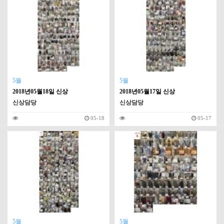
5월
5월
2018년05월18일 신상
2018년05월17일 신상
신상담당
신상담당
05-18
05-17
5월
5월