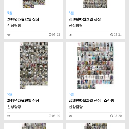
5월
5월
2018년05월22일 신상
2018년05월21일 신상
신상담당
신상담당
05-22
05-21
5월
5월
2018년05월20일 신상
2018년05월20일 신상 - 스산항
신상담당
신상담당
05-20
05-20