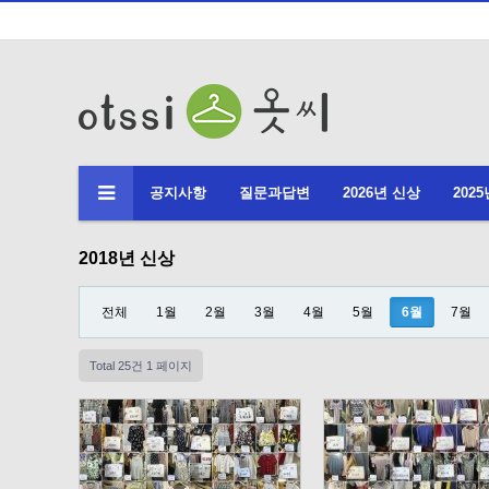
공지사항
질문과답변
2026년 신상
202
2018년 신상
전체
1월
2월
3월
4월
5월
6월
7월
Total 25건
1 페이지