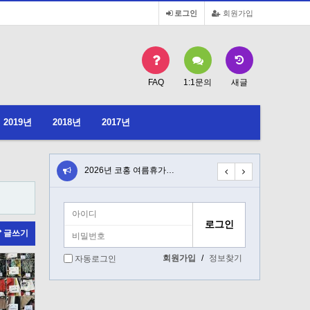
로그인
회원가입
FAQ
1:1문의
새글
2019년
2018년
2017년
일 청…
2026년 코홍 여름휴가…
2026년 6월 19일 …
글쓰기
회원가입
/
정보찾기
자동로그인